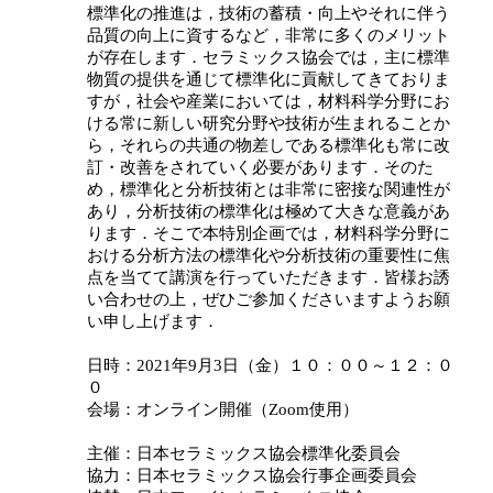
標準化の推進は，技術の蓄積・向上やそれに伴う
品質の向上に資するなど，非常に多くのメリット
が存在します．セラミックス協会では，主に標準
物質の提供を通じて標準化に貢献してきておりま
すが，社会や産業においては，材料科学分野にお
ける常に新しい研究分野や技術が生まれることか
ら，それらの共通の物差しである標準化も常に改
訂・改善をされていく必要があります．そのた
め，標準化と分析技術とは非常に密接な関連性が
あり，分析技術の標準化は極めて大きな意義があ
ります．そこで本特別企画では，材料科学分野に
おける分析方法の標準化や分析技術の重要性に焦
点を当てて講演を行っていただきます．皆様お誘
い合わせの上，ぜひご参加くださいますようお願
い申し上げます．
日時：2021年9月3日（金）
１０：００～１２：０
０
会場：オンライン開催（Zoom使用）
主催：日本セラミックス協会標準化委員会
協力：日本セラミックス協会行事企画委員会