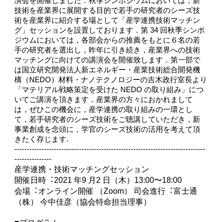
演会を開催しました．秋季シンポジウムにおいては，新
技術を産業界に展開する目的で若手の研究者のシーズ技
術を産業界に紹介する場として「産学連携技術マッチン
グ」セッションを設置しております．第 34 回秋季シンポ
ジウムにおいては，各部会からの推薦をもとに６名の若
手の研究者を選出し，昨年に引き続き，産業界への技術
マッチングに向けての講演会を開催致します．第一部で
は国立研究開発法人新エネルギー・産業技術総合開発機
構（NEDO）材料・ナノテクノロジーの吉木政行室⻑より
「マテリアル戦略策定を受けた NEDO の取り組み」につ
いてご講演を頂きます．産業界の方々におかれまして
は，ぜひこの機会に，産学連携の取り組みの一環とし
て，若手研究者のシーズ技術をご聴講していただき，新
事業創成を念頭に，学官のシーズ技術の活用を考えて頂
きたく存じます.
-----------------------------------------------------------------------------
---------------
産学連携・技術マッチングセッション
開催⽇時︓2021 年9 ⽉2 ⽇（⽊）13:00〜18:00
会場︓オンライン開催 （Zoom） 司会進⾏︓富⼠通
（株） 今中佳彦（協会特命担当理事）