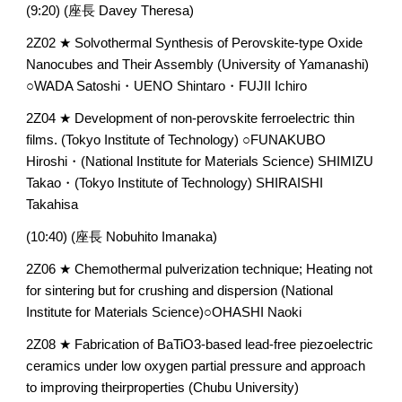
(9:20) (座長 Davey Theresa)
2Z02 ★ Solvothermal Synthesis of Perovskite-type Oxide 
Nanocubes and Their Assembly (University of Yamanashi) 
○WADA Satoshi・UENO Shintaro・FUJII Ichiro
2Z04 ★ Development of non-perovskite ferroelectric thin 
films. (Tokyo Institute of Technology) ○FUNAKUBO 
Hiroshi・(National Institute for Materials Science) SHIMIZU 
Takao・(Tokyo Institute of Technology) SHIRAISHI 
Takahisa
(10:40) (座長 Nobuhito Imanaka)
2Z06 ★ Chemothermal pulverization technique; Heating not 
for sintering but for crushing and dispersion (National 
Institute for Materials Science)○OHASHI Naoki
2Z08 ★ Fabrication of BaTiO3-based lead-free piezoelectric 
ceramics under low oxygen partial pressure and approach 
to improving theirproperties (Chubu University) 