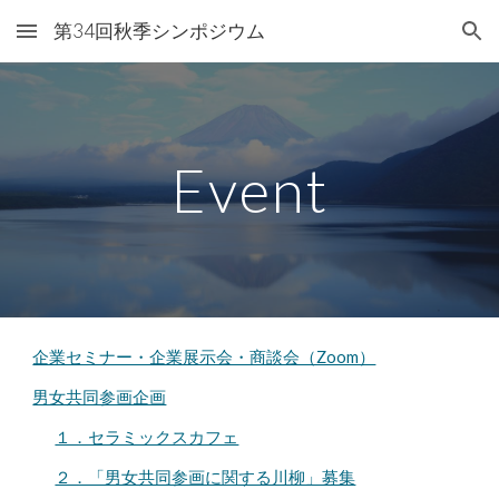
第34回秋季シンポジウム
Skip to main content
Skip to navigation
Event
企業セミナー・企業展示会・商談会（Zoom）
男女共同参画企画
１．セラミックスカフェ
２．「男女共同参画に関する川柳」募集