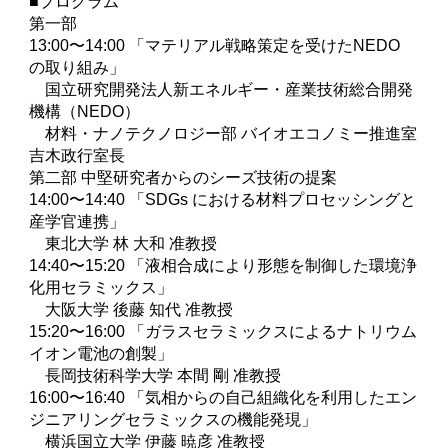
■プログラム
第⼀部
13:00〜14:00 「マテリアル戦略策定を受けたNEDO 
の取り組み」
　国⽴研究開発法⼈新エネルギー・産業技術総合開発
機構（NEDO）
　材料・ナノテクノロジー部 バイオエコノミー推進室 
吉⽊政⾏室⻑
第⼆部 中堅研究者からのシーズ技術の提案
14:00〜14:40 「SDGs における材料プロセッシングと
産学官連携」
　東北⼤学 林 ⼤和 准教授
14:40〜15:20 「液相合成により形態を制御した環境浄
化⽤セラミックス」
　⼤阪⼤学 後藤 知代 准教授
15:20〜16:00 「ガラスセラミックスによるナトリウム
イオン電池の創製」
　⻑岡技術科学⼤学 本間 剛 准教授
16:00〜16:40 「気相からの⾃⼰組織化を利⽤したエン
ジニアリングセラミックスの機能発現」
　横浜国⽴⼤学 伊藤 暁彦 准教授