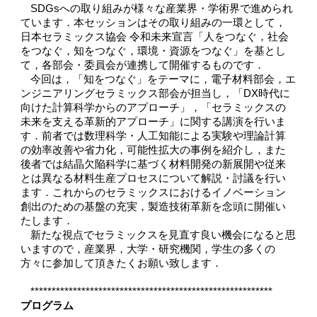
SDGs
への取り組みが様々な産業界・学術界で進められ
ています．本セッションはその取り組みの一環として，
日本セラミックス協会
令和未来宣言「人をつなぐ，社会
をつなぐ，知をつなぐ，環境・資源をつなぐ」を基とし
て，各部会・委員会が連携して開催するものです．
今回は，「知をつなぐ」をテーマに，電子材料部会，エ
ンジニアリングセラミックス部会が担当し，「
DX
時代に
向けた計算科学からのアプローチ」，「セラミックスの
未来を支える革新的アプローチ」に関する講演を行いま
す．前者では数理科学・人工知能による実験や理論計算
の効率改善や省力化，可能性拡大の事例を紹介し，また
後者では結晶欠陥科学に基づく材料開発の新展開や従来
とは異なる材料生産プロセスについて解説・討議を行い
ます．これからのセラミックスにおけるイノベーション
創出のための基盤の充実，製造技術革新を念頭に開催い
たします．
新たな視点でセラミックスを見直す良い機会になると思
いますので，産業界，大学・研究機関，学生の多くの
方々に参加して頂きたくお願い致します．　
*********************************************************
プログラム