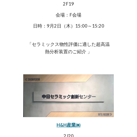
2F19
会場：F会場
日時：9月2日（木）15:00～15:20
「
セラミックス物性評価に適した超高温
」
熱分析装置のご紹介
H&H産業
㈱
2J20