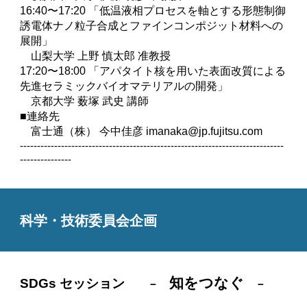
16:40〜17:20 「低温液相プロセスを軸とする形態制御
誘電体ナノ粒⼦合成とファインコンポジット材料への
展開」
　⼭梨⼤学 上野 慎太郎 准教授
17:20〜18:00 「アパタイト核を⽤いた表⾯改質による
先進セラミックバイオマテリアルの開発」
　京都⼤学 薮塚 武史 講師
■連絡先
　富⼠通（株） 今中佳彦 imanaka@jp.fujitsu.com
-----------------------------------------------------------------------------
---------------
科学・技術委員会企画
知をつなぐ
SDGs セッション
－　
－　