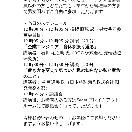
員以外の方もどなたでも，学生から管理職の方ま
で男女問わずご自由に参加いただけます． 
・当日のスケジュール
12 時00 分～12 時05 分 挨拶 藤原 忍（男女共同参
画委員長）
12 時05 分～12 時25 分 講演（20 分）
「企業エンジニア、育休を振り返る」
講演者：石川 祐之助 氏（AGC 株式会社 先端基盤
研究所）
12 時30 分～12 時50 分 講演（20 分）
「働き方を変えて気づいた私の知らない私と家族
のこと」
講演者：伴 亜瑳美 氏（日本特殊陶業株式会社 研
究開発本部）
12 時55 分～ 談話会
講演後、お時間のある方はZoom ブレイクアウト
ルームにて談話会も行っていただけます．
皆様お誘い合わせの上，お気軽にご参加ください
ますようお願い申し上げます．