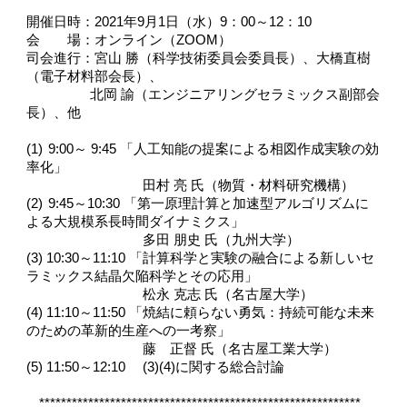
開催日時：
2021
年
9
月
1
日（水）
9
：
00
～
12
：
10
会　　場：オンライン（
ZOOM
）
司会進行：宮山
勝（科学技術委員会委員長）、大橋直樹
（電子材料部会長）、
北岡
諭（エンジニアリングセラミックス副部会
長）、他
(1)
9:00
～
9:45 
「人工知能の提案による相図作成実験の効
率化」
田村
亮
氏（物質・材料研究機構）
(2)
9:45
～
10:30 
「第一原理計算と加速型アルゴリズムに
よる大規模系長時間ダイナミクス」
多田
朋史
氏（九州大学）
(3) 10:30
～
11:10 
「計算科学と実験の融合による新しいセ
ラミックス結晶欠陥科学とその応用」
松永
克志
氏（名古屋大学）
(4) 11:10
～
11:50 
「焼結に頼らない勇気：持続可能な未来
のための革新的生産への一考察」
藤　正督
氏（名古屋工業大学）
(5) 11:50
～
12:10 
(3)(4)
に関する総合討論
***********************************************************