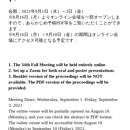
会期：2021年9月1日（水）～3日（金）
※8月16日（月）よりオンライン会場を一部オープンしま
すので，あらかじめ予稿PDF等をご覧いただくことができ
ます．
※8月16日（月）～9月10日（金）の期間はオンライン会
場にアクセス可能となる予定です．
1. The 34th Fall Meeting will be held entirely online.
2. Set up a Zoom for both oral and poster presentations.
3. Booklet version of the proceedings will be NOT 
available. The PDF version of the proceedings will be 
provided.
Meeting Dates: Wednesday, September 1 -Friday, September 
3, 2021
The online venue will be partially opened on August 16 
(Monday), and you can check the abstract in PDF format.
The online venue will be accessible from August 16 
(Monday) to September 10 (Friday), 2021.