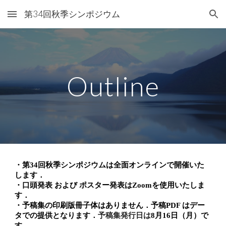
第34回秋季シンポジウム
Skip to main content
Skip to navigation
Outline
・第34回秋季シンポジウムは全面オンラインで開催いた
します．
・口頭発表 および ポスター発表はZoomを使用いたしま
す．
・予稿集の印刷版冊子体はありません．予稿PDF はデー
予稿集発行日は
タでの提供となります．
8月16日（月）で
す．